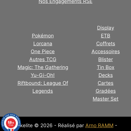
Nos Engagements RSE
Display
Pokémon
ETB
Lorcana
Coffrets
One Piece
Accessoires
Autres TCG
Blister
Magic: The Gathering
Tin Box
Yu-Gi-Oh!
Decks
Riftbound: League Of
Cartes
Legends
Gradées
Master Set
9.8
/10
Pokelite © 2026 - Réalisé par
Arno RAMM
-
313 avis