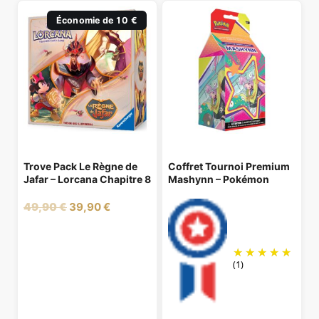
Économie de 10 €
Trove Pack Le Règne de
Coffret Tournoi Premium
Jafar – Lorcana Chapitre 8
Mashynn – Pokémon
Le
Le
49,90
€
39,90
€
prix
prix
initial
actuel
était :
est :
(1)
49,90 €.
39,90 €.