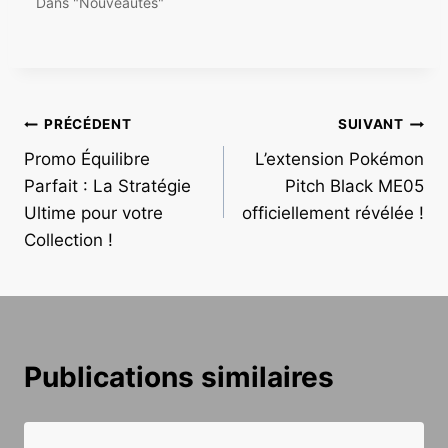
Dans "Nouveautés"
Navigation
PRÉCÉDENT
SUIVANT
Promo Équilibre
L’extension Pokémon
de
Parfait : La Stratégie
Pitch Black ME05
l’article
Ultime pour votre
officiellement révélée !
Collection !
Publications similaires