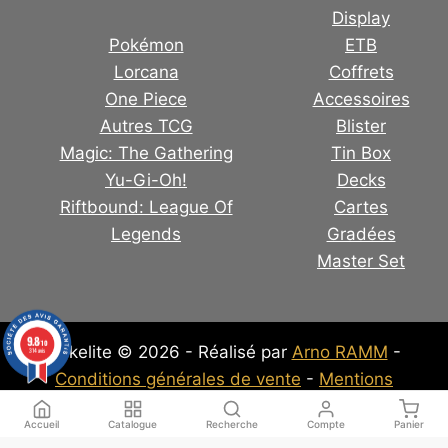
Display
Pokémon
ETB
Lorcana
Coffrets
One Piece
Accessoires
Autres TCG
Blister
Magic: The Gathering
Tin Box
Yu-Gi-Oh!
Decks
Riftbound: League Of
Cartes
Legends
Gradées
Master Set
9.8
/10
Pokelite © 2026 - Réalisé par
Arno RAMM
-
314 avis
Conditions générales de vente
-
Mentions
Légales
-
Politique de confidentialité
Accueil
Catalogue
Recherche
Compte
Panier