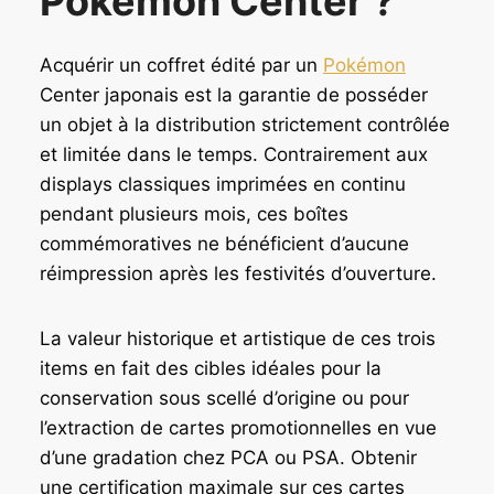
Pokémon Center ?
1
:
9
Acquérir un coffret édité par un
Pokémon
1
4
Center japonais est la garantie de posséder
9
,
un objet à la distribution strictement contrôlée
9
9
,
0
et limitée dans le temps. Contrairement aux
9
displays classiques imprimées en continu
0
€
pendant plusieurs mois, ces boîtes
.
commémoratives ne bénéficient d’aucune
€
réimpression après les festivités d’ouverture.
.
La valeur historique et artistique de ces trois
items en fait des cibles idéales pour la
conservation sous scellé d’origine ou pour
l’extraction de cartes promotionnelles en vue
d’une gradation chez PCA ou PSA. Obtenir
une certification maximale sur ces cartes