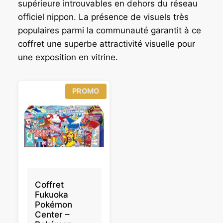
supérieure introuvables en dehors du réseau
officiel nippon. La présence de visuels très
populaires parmi la communauté garantit à ce
coffret une superbe attractivité visuelle pour
une exposition en vitrine.
P
PROMO
R
O
D
U
I
T
E
N
P
R
O
Coffret
M
Fukuoka
O
Pokémon
T
Center –
I