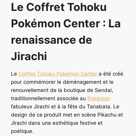
Le Coffret Tohoku
i
u
a
e
Pokémon Center : La
l
l
é
e
t
s
renaissance de
a
t
i
Jirachi
t
:
2
:
0
Le
Coffret Tohoku Pokémon Center
a été créé
2
4
pour commémorer le déménagement et le
0
,
renouvellement de la boutique de Sendai,
9
9
,
0
traditionnellement associée au
Pokémon
9
fabuleux Jirachi et à la fête du Tanabata. Le
0
€
design de ce produit met en scène Pikachu et
.
Jirachi dans une esthétique festive et
€
poétique.
.