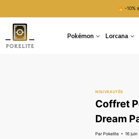
Aller
-10% s
au
contenu
Pokémon
Lorcana
NOUVEAUTÉS
Coffret 
Dream Pa
Par
Pokelite
16 jui