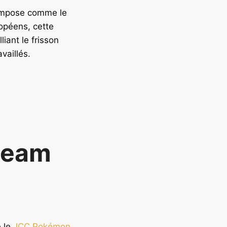
’impose comme le
ropéens, cette
liant le frisson
vaillés.
ream
e le
JCC Pokémon