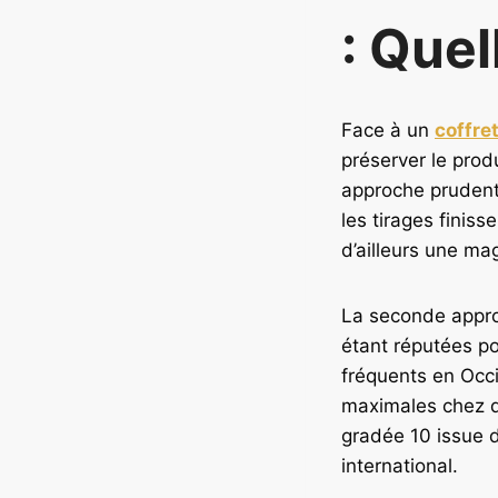
: Quel
Face à un
coffre
préserver le prod
approche prudente
les tirages finiss
d’ailleurs une mag
La seconde approc
étant réputées po
fréquents en Occi
maximales chez d
gradée 10 issue d
international.