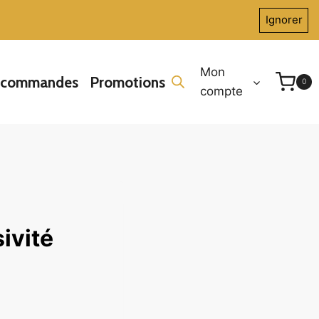
Ignorer
Mon
écommandes
Promotions
0
compte
ivité