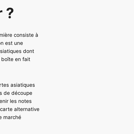
r ?
emière consiste à
on est une
asiatiques dont
 boîte en fait
rtes asiatiques
uts de découpe
enir les notes
arte alternative
le marché