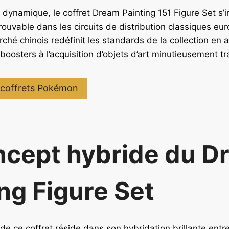
 dynamique, le coffret Dream Painting 151 Figure Set s
trouvable dans les circuits de distribution classiques eu
ché chinois redéfinit les standards de la collection en al
boosters à l’acquisition d’objets d’art minutieusement tra
 coffrets Pokémon
ncept hybride du D
ng Figure Set
de ce coffret réside dans son hybridation brillante entr