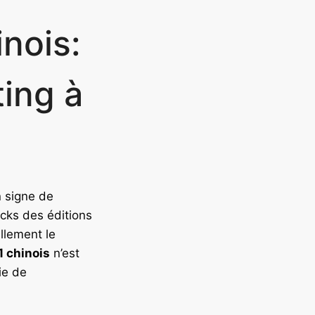
nois:
ting à
 signe de
ocks des éditions
llement le
1 chinois
n’est
ie de