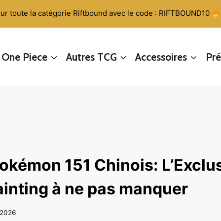
ur toute la catégorie Riftbound avec le code : RIFTBOUND10
One Piece
Autres TCG
Accessoires
Pr
Pokémon 151 Chinois: L’Exclus
inting à ne pas manquer
n 2026