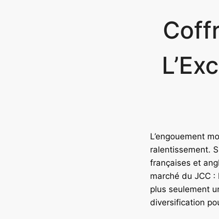
Coff
L’Exc
L’engouement mon
ralentissement. S
françaises et ang
marché du JCC : l
plus seulement un
diversification po