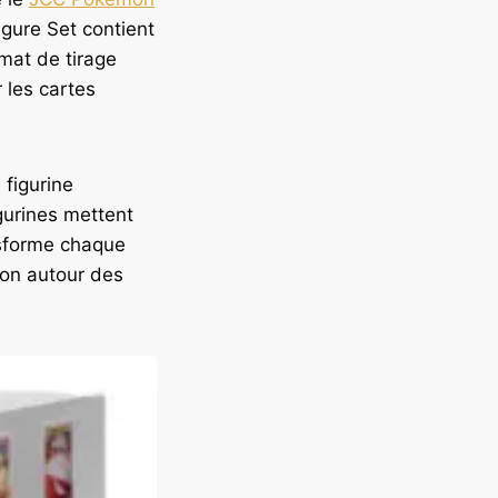
igure Set contient
rmat de tirage
 les cartes
 figurine
igurines mettent
nsforme chaque
ion autour des