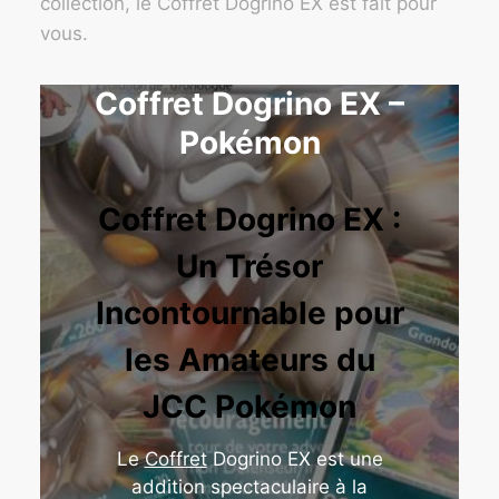
collection, le Coffret Dogrino EX est fait pour
vous.
Coffret Dogrino EX –
Pokémon
Coffret Dogrino EX :
Un Trésor
Incontournable pour
les Amateurs du
JCC Pokémon
Le
Coffret
Dogrino EX est une
addition spectaculaire à la