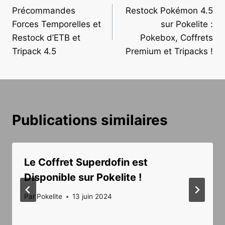
Précommandes
Restock Pokémon 4.5
de
Forces Temporelles et
sur Pokelite :
l’article
Restock d’ETB et
Pokebox, Coffrets
Tripack 4.5
Premium et Tripacks !
Publications similaires
Le Coffret Superdofin est
Disponible sur Pokelite !
Par
Pokelite
13 juin 2024