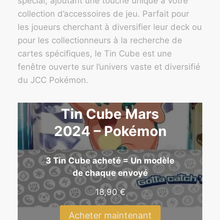
spécial, ajoutant une touche unique à votre
collection d’accessoires de jeu. Parfait pour
les joueurs cherchant à diversifier leur deck ou
pour les collectionneurs à la recherche de
cartes spécifiques, le Tin Cube est une
fenêtre ouverte sur l’univers vaste et diversifié
du JCC Pokémon.
Tin Cube Mars
2024 – Pokémon
3 Tin Cube acheté = Un modèle
de chaque envoyé
18,90
€
Acheter maintenant