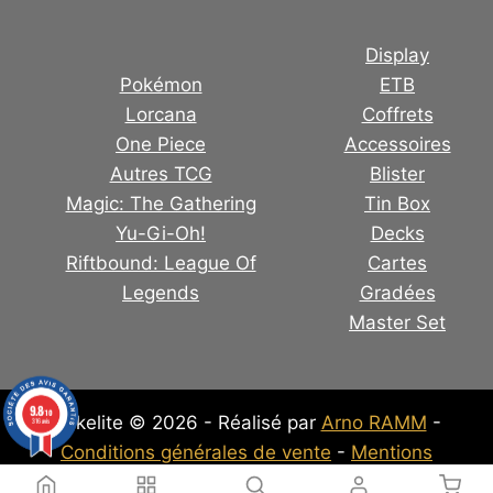
Display
Pokémon
ETB
Lorcana
Coffrets
One Piece
Accessoires
Autres TCG
Blister
Magic: The Gathering
Tin Box
Yu-Gi-Oh!
Decks
Riftbound: League Of
Cartes
Legends
Gradées
Master Set
9.8
/10
Pokelite © 2026 - Réalisé par
Arno RAMM
-
316 avis
Conditions générales de vente
-
Mentions
Légales
-
Politique de confidentialité