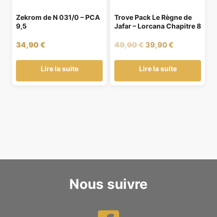
Zekrom de N 031/0 – PCA
Trove Pack Le Règne de
9,5
Jafar – Lorcana Chapitre 8
Le
Le
34,90
€
49,90
€
39,90
€
prix
prix
initial
actuel
Lire la suite
Lire la suite
était :
est :
49,90 €.
39,90 €.
Nous suivre