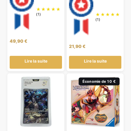
(1)
(1)
49,90
€
21,90
€
Lire la suite
Lire la suite
Économie de 10 €