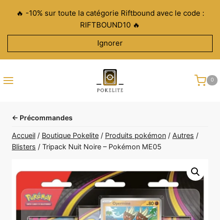
Aller
🔥 -10% sur toute la catégorie Riftbound avec le code :
au
RIFTBOUND10 🔥
contenu
Ignorer
0
← Précommandes
Accueil
/
Boutique Pokelite
/
Produits pokémon
/
Autres
/
Blisters
/
Tripack Nuit Noire – Pokémon ME05