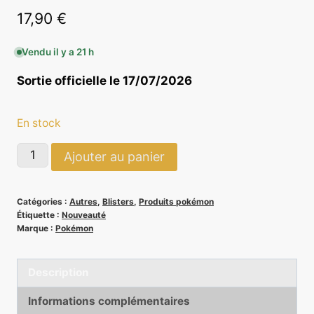
17,90
€
Vendu il y a 21 h
Sortie officielle le 17/07/2026
(1 avis)
En stock
quantité
Ajouter au panier
de
Tripack
Catégories :
Autres
,
Blisters
,
Produits pokémon
Nuit
Étiquette :
Nouveauté
Noire
Marque :
Pokémon
-
Pokémon
Description
ME05
Informations complémentaires