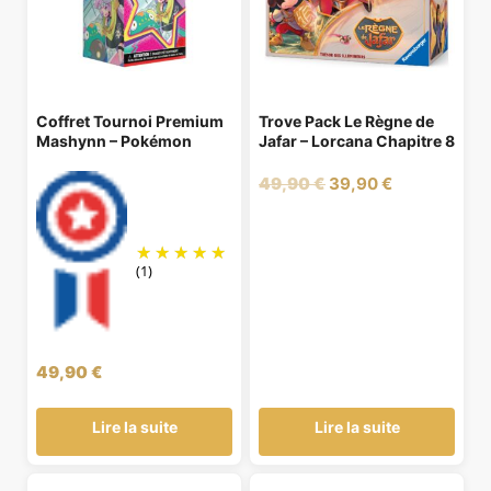
Coffret Tournoi Premium
Trove Pack Le Règne de
Mashynn – Pokémon
Jafar – Lorcana Chapitre 8
Le
Le
49,90
€
39,90
€
prix
prix
initial
actuel
était :
est :
(1)
49,90 €.
39,90 €.
49,90
€
Lire la suite
Lire la suite