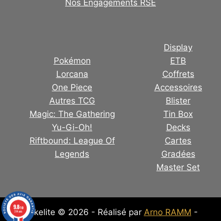
Nos Engagements RSE
Display
Pokémon
ETB
Lorcana
Coffrets
One Piece
Accessoires
Autres TCG
Blister
Magic: The Gathering
Tin Box
Yu-Gi-Oh!
Decks
Riftbound: League Of
Cartes
Legends
Gradées
Master Set
9.8
/10
Pokelite © 2026 - Réalisé par
Arno RAMM
-
314 avis