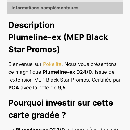
9,5
Informations complémentaires
Description
Plumeline-ex (MEP Black
Star Promos)
Bienvenue sur
Pokelite
. Nous vous présentons
ce magnifique
Plumeline-ex 024/0
. Issue de
l’extension MEP Black Star Promos. Certifiée par
PCA
avec la note de
9,5
.
Pourquoi investir sur cette
carte gradée
?
Le
Plumeline-ex 024/0
est une pièce de choix.