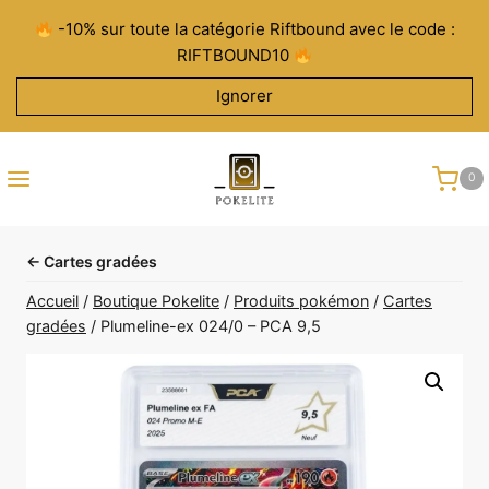
Aller
-10% sur toute la catégorie Riftbound avec le code :
au
RIFTBOUND10
contenu
Ignorer
0
← Cartes gradées
Accueil
/
Boutique Pokelite
/
Produits pokémon
/
Cartes
gradées
/
Plumeline-ex 024/0 – PCA 9,5