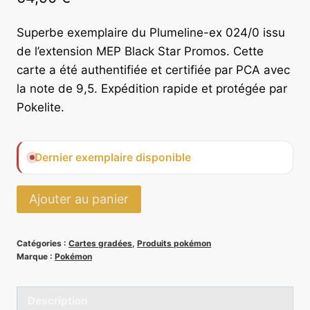
Superbe exemplaire du Plumeline-ex 024/0 issu
de l’extension MEP Black Star Promos. Cette
carte a été authentifiée et certifiée par PCA avec
la note de 9,5. Expédition rapide et protégée par
Pokelite.
Dernier exemplaire disponible
quantité
Ajouter au panier
de
Plumeline-
Catégories :
Cartes gradées
,
Produits pokémon
ex
Marque :
Pokémon
024/0
-
Description
PCA