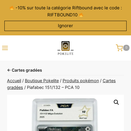
Aller
-10% sur toute la catégorie Riftbound avec le code :
au
RIFTBOUND10
contenu
Ignorer
0
← Cartes gradées
Accueil
/
Boutique Pokelite
/
Produits pokémon
/
Cartes
gradées
/
Piafabec 151/132 – PCA 10