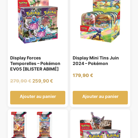
Display Forces
Display Mini Tins Juin
Temporelles – Pokémon
2024 – Pokémon
EV05 [BLISTER ABIMÉ]
179,90
€
Le
Le
279,90
€
259,90
€
prix
prix
initial
actuel
Ajouter au panier
Ajouter au panier
était :
est :
279,90 €.
259,90 €.