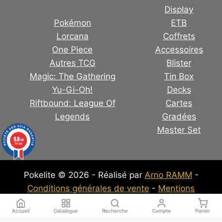
Display
Pokémon
ETB
Lorcana
Coffrets
One Piece
Accessoires
Autres TCG
Blister
Magic: The Gathering
Tin Box
Yu-Gi-Oh!
Decks
Riftbound: League Of
Cartes
Legends
Gradées
Master Set
9.8
/10
314 avis
Pokelite © 2026 - Réalisé par
Arno RAMM
-
Conditions générales de vente
-
Mentions
Légales
-
Politique de confidentialité
Accueil
Catalogue
Recherche
Compte
Panier