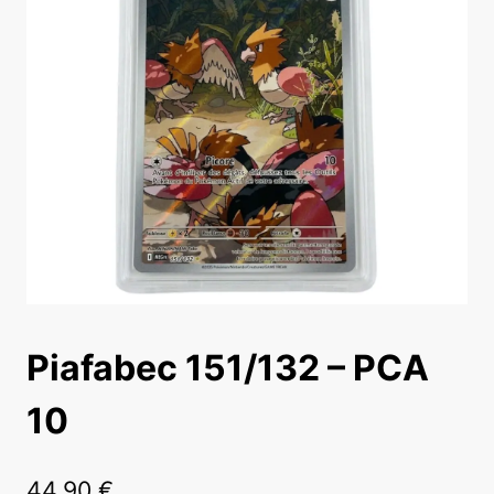
Piafabec 151/132 – PCA
10
44,90
€