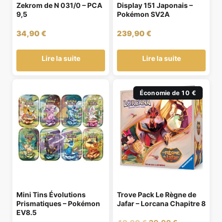
Zekrom de N 031/0 – PCA
Display 151 Japonais –
9,5
Pokémon SV2A
34,90
€
239,90
€
Lire la suite
Lire la suite
Économie de 10 €
Mini Tins Évolutions
Trove Pack Le Règne de
Prismatiques – Pokémon
Jafar – Lorcana Chapitre 8
EV8.5