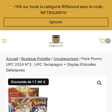
Aller
-10% sur toute la catégorie Riftbound avec le code :
au
RIFTBOUND10
contenu
Ignorer
0
Accueil
/
Boutique Pokelite
/
Uncategorized
/
Pack Promo
UPC 2024 N°3 : UPC Terrapagos + Display Étincelles
Déferlantes
Économie de 17,90 €