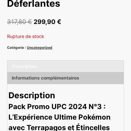
Déferlantes
Le
Le
317,80
€
299,90
€
prix
prix
Rupture de stock
initial
actuel
Catégorie :
Uncategorized
était :
est :
317,80 €.
299,90 €.
Description
Informations complémentaires
Description
Pack Promo UPC 2024 N°3 :
L’Expérience Ultime Pokémon
avec Terrapagos et Étincelles