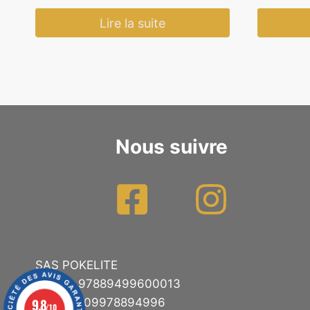
Lire la suite
Nous suivre
SAS POKELITE
SIRET : 97889499600013
9.8
TVA : FR09978894996
/10