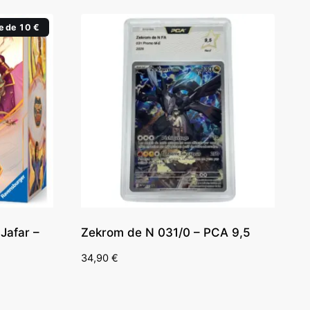
e de 10 €
Jafar –
Zekrom de N 031/0 – PCA 9,5
34,90
€