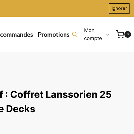
Ignorer
Mon
écommandes
Promotions
0
compte
f : Coffret Lanssorien 25
le Decks