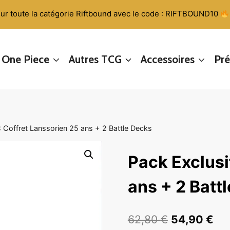
ur toute la catégorie Riftbound avec le code : RIFTBOUND10
One Piece
Autres TCG
Accessoires
Pr
: Coffret Lanssorien 25 ans + 2 Battle Decks
Pack Exclusi
ans + 2 Batt
Le
Le
62,80
€
54,90
€