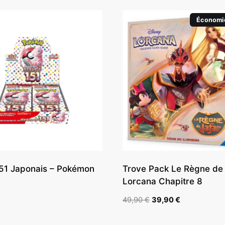
Économi
151 Japonais – Pokémon
Trove Pack Le Règne de 
Lorcana Chapitre 8
Le
Le
49,90
€
39,90
€
prix
prix
initial
actuel