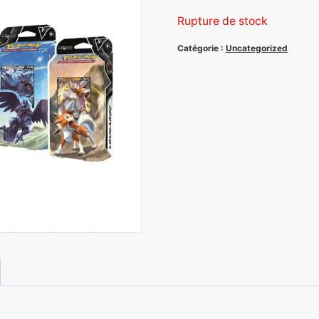
prix
pri
Rupture de stock
initial
act
Catégorie :
Uncategorized
était :
est
62,80 €.
54,