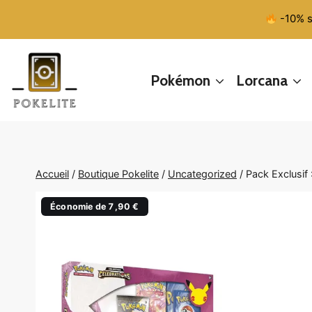
Aller
-10% s
au
contenu
Pokémon
Lorcana
Accueil
/
Boutique Pokelite
/
Uncategorized
/
Pack Exclusif 
Économie de 7,90 €