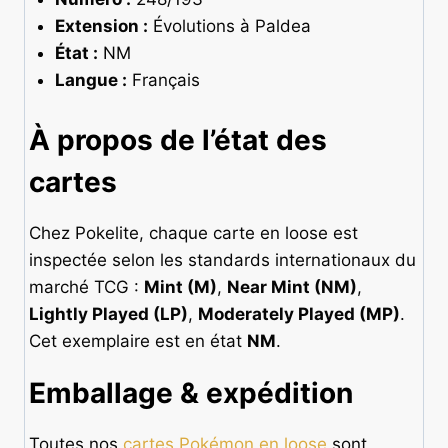
Extension :
Évolutions à Paldea
État :
NM
Langue :
Français
À propos de l’état des
cartes
Chez Pokelite, chaque carte en loose est
inspectée selon les standards internationaux du
marché TCG :
Mint (M)
,
Near Mint (NM)
,
Lightly Played (LP)
,
Moderately Played (MP)
.
Cet exemplaire est en état
NM
.
Emballage & expédition
Toutes nos
cartes Pokémon en loose
sont