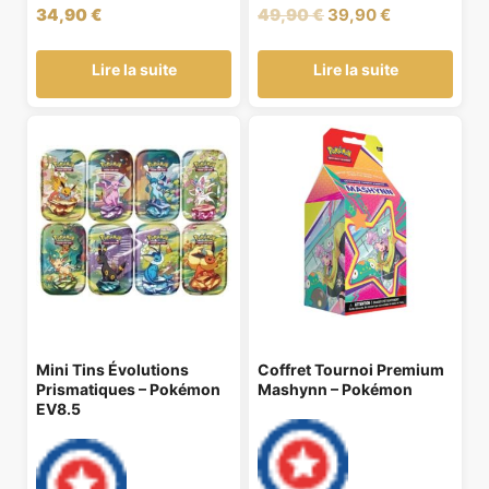
Le
Le
34,90
€
49,90
€
39,90
€
prix
prix
initial
actuel
Lire la suite
Lire la suite
était :
est :
49,90 €.
39,90 €.
Mini Tins Évolutions
Coffret Tournoi Premium
Prismatiques – Pokémon
Mashynn – Pokémon
EV8.5