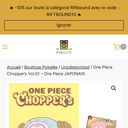
Aller
🔥 -10% sur toute la catégorie Riftbound avec le code :
au
RIFTBOUND10 🔥
contenu
Ignorer
0
Accueil
/
Boutique Pokelite
/
Uncategorized
/
One Piece
Chopper’s Vol.01 – One Piece JAPONAIS