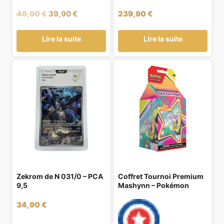
Le
Le
49,90
€
39,90
€
239,90
€
prix
prix
initial
actuel
Lire la suite
Lire la suite
était :
est :
49,90 €.
39,90 €.
Zekrom de N 031/0 – PCA
Coffret Tournoi Premium
9,5
Mashynn – Pokémon
34,90
€