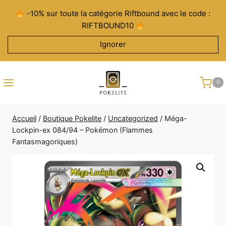
Aller
-10% sur toute la catégorie Riftbound avec le code :
au
RIFTBOUND10
contenu
Ignorer
0
Accueil
/
Boutique Pokelite
/
Uncategorized
/
Méga-
Lockpin-ex 084/94 – Pokémon (Flammes
Fantasmagoriques)