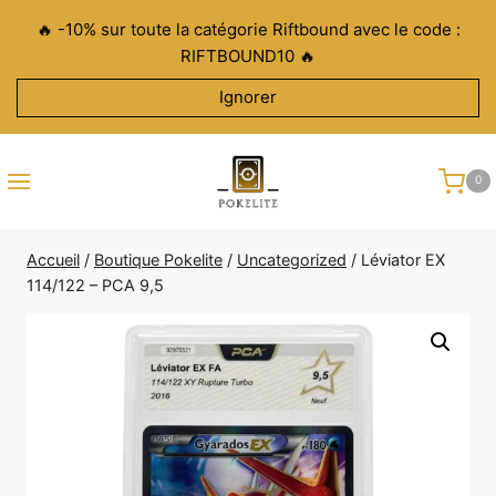
Aller
🔥 -10% sur toute la catégorie Riftbound avec le code :
au
RIFTBOUND10 🔥
contenu
Ignorer
0
Accueil
/
Boutique Pokelite
/
Uncategorized
/
Léviator EX
114/122 – PCA 9,5