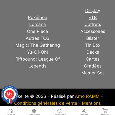
Display
Pokémon
ETB
Lorcana
Coffrets
One Piece
Accessoires
Autres TCG
Blister
Magic: The Gathering
Tin Box
Yu-Gi-Oh!
Decks
Riftbound: League Of
Cartes
Legends
Gradées
Master Set
9.8
/10
Pokelite © 2026 - Réalisé par
Arno RAMM
-
316 avis
Conditions générales de vente
-
Mentions
Légales
-
Politique de confidentialité
Accueil
Catalogue
Recherche
Compte
Panier