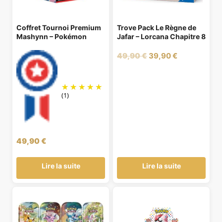
Coffret Tournoi Premium
Trove Pack Le Règne de
Mashynn – Pokémon
Jafar – Lorcana Chapitre 8
Le
Le
49,90
€
39,90
€
prix
prix
initial
actuel
était :
est :
(1)
49,90 €.
39,90 €.
49,90
€
Lire la suite
Lire la suite