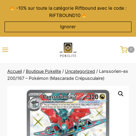
Aller
-10% sur toute la catégorie Riftbound avec le code :
au
RIFTBOUND10
contenu
Ignorer
0
Accueil
/
Boutique Pokelite
/
Uncategorized
/
Lanssorien-ex
200/167 – Pokémon (Mascarade Crépusculaire)