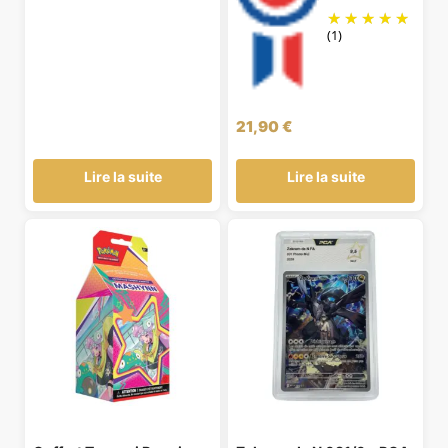
était :
est :
49,90 €.
39,90 €.
(1)
21,90
€
Lire la suite
Lire la suite