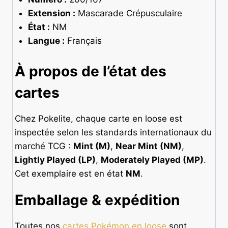
Extension :
Mascarade Crépusculaire
État :
NM
Langue :
Français
À propos de l’état des
cartes
Chez Pokelite, chaque carte en loose est
inspectée selon les standards internationaux du
marché TCG :
Mint (M)
,
Near Mint (NM)
,
Lightly Played (LP)
,
Moderately Played (MP)
.
Cet exemplaire est en état
NM
.
Emballage & expédition
Toutes nos
cartes Pokémon en loose
sont