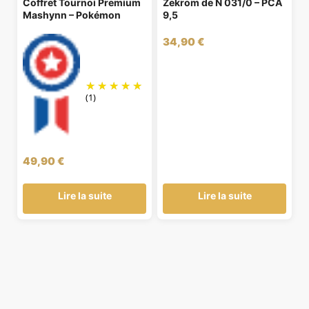
Coffret Tournoi Premium
Zekrom de N 031/0 – PCA
Mashynn – Pokémon
9,5
34,90
€
(1)
49,90
€
Lire la suite
Lire la suite