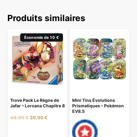
Produits similaires
Économie de 10 €
Trove Pack Le Règne de
Mini Tins Évolutions
Jafar – Lorcana Chapitre 8
Prismatiques – Pokémon
EV8.5
Le
Le
49,90
€
39,90
€
prix
prix
initial
actuel