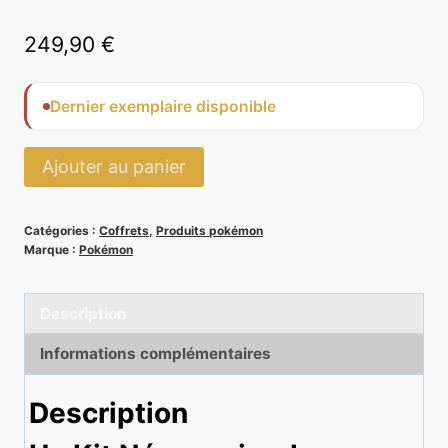
249,90
€
Dernier exemplaire disponible
quantité
Ajouter au panier
de
Kit
Catégories :
Coffrets
,
Produits pokémon
Nécessaire
Marque :
Pokémon
du
Dresseur
Description
2020
-
Informations complémentaires
Pokémon
Description