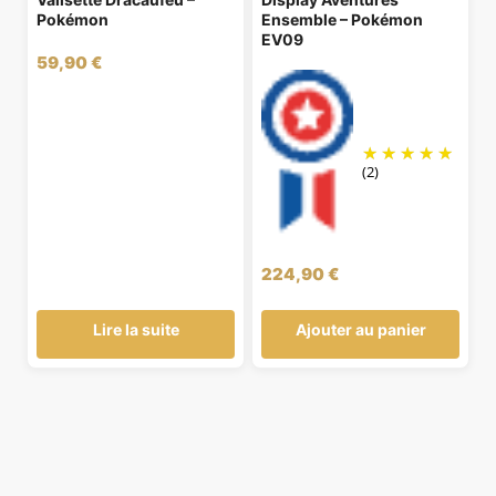
Pokémon
Ensemble – Pokémon
EV09
59,90
€
(2)
224,90
€
Lire la suite
Ajouter au panier