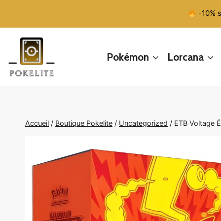
Aller
-10% s
au
contenu
Pokémon
Lorcana
Accueil
/
Boutique Pokelite
/
Uncategorized
/
ETB Voltage 