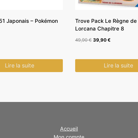
151 Japonais – Pokémon
Trove Pack Le Règne de 
Lorcana Chapitre 8
Le
Le
49,90
€
39,90
€
prix
prix
initial
actuel
était :
est :
Lire la suite
Lire la suite
49,90 €.
39,90 €.
Accueil
Mon compte