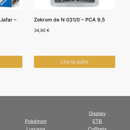
Jafar –
Zekrom de N 031/0 – PCA 9,5
34,90
€
Lire la suite
Display
Pokémon
ETB
Lorcana
Coffrets