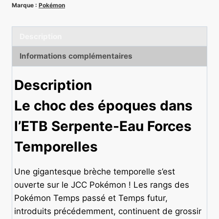
Serpente-
Marque :
Pokémon
Eau
Forces
Description
Temporelles
-
Informations complémentaires
Pokémon
EV05
Description
[BLISTER
Le choc des époques dans
ABIMÉ]
l’ETB Serpente-Eau Forces
Temporelles
Une gigantesque brèche temporelle s’est
ouverte sur le JCC Pokémon ! Les rangs des
Pokémon Temps passé et Temps futur,
introduits précédemment, continuent de grossir