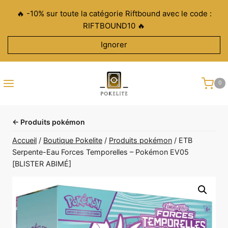
Aller
🔥 -10% sur toute la catégorie Riftbound avec le code :
au
RIFTBOUND10 🔥
contenu
Ignorer
0
← Produits pokémon
Accueil
/
Boutique Pokelite
/
Produits pokémon
/
ETB
Serpente-Eau Forces Temporelles – Pokémon EV05
[BLISTER ABIMÉ]