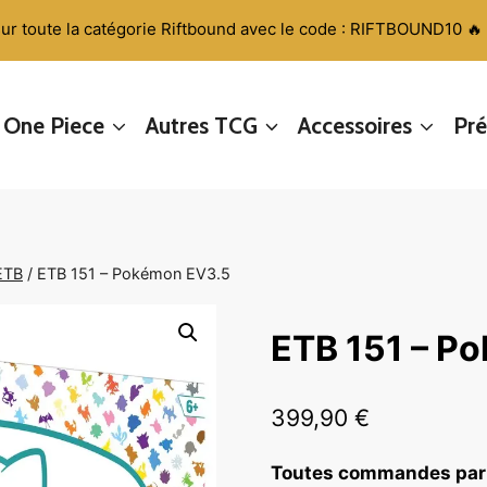
sur toute la catégorie Riftbound avec le code : RIFTBOUND10 🔥
One Piece
Autres TCG
Accessoires
Pr
ETB
/
ETB 151 – Pokémon EV3.5
ETB 151 – P
399,90
€
Toutes commandes par 