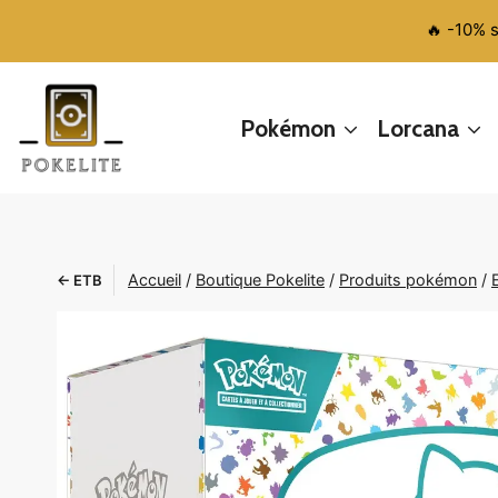
Aller
🔥 -10% 
au
contenu
Pokémon
Lorcana
Accueil
/
Boutique Pokelite
/
Produits pokémon
/
← ETB