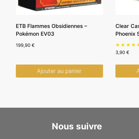
ETB Flammes Obsidiennes –
Clear Ca
Pokémon EV03
Phoenix S
199,90
€
3,90
€
Ajouter au panier
Nous suivre