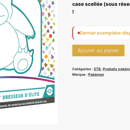
case scellée (sous réser
!
Dernier exemplaire dis
quantité
Ajouter au panier
de
ETB
Catégories :
ETB
,
Produits pokém
151
Marque :
Pokémon
-
Pokémon
EV3.5