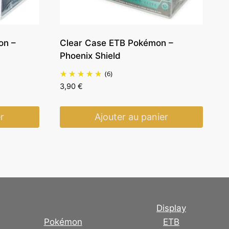
on –
Clear Case ETB Pokémon –
Phoenix Shield
(6)
3,90
€
r
Ajouter au panier
Display
Pokémon
ETB