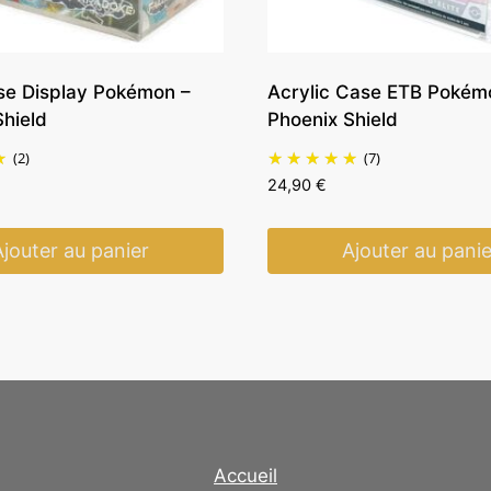
se Display Pokémon –
Acrylic Case ETB Pokém
hield
Phoenix Shield
(2)
(7)
24,90
€
Ajouter au panier
Ajouter au panie
Accueil