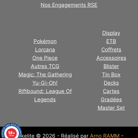
Nos Engagements RSE
Display
Pokémon
ETB
Lorcana
Coffrets
One Piece
Accessoires
Autres TCG
Blister
Magic: The Gathering
Tin Box
Yu-Gi-Oh!
Decks
Riftbound: League Of
Cartes
Legends
Gradées
Master Set
9.8
/10
Pokelite © 2026 - Réalisé par
Arno RAMM
-
316 avis