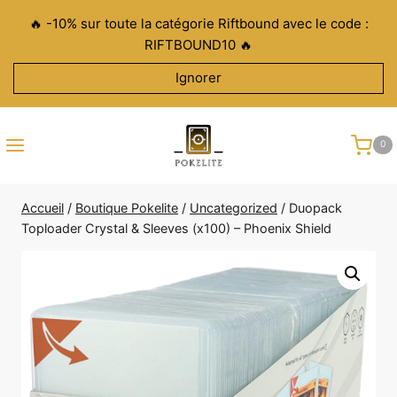
Aller
🔥 -10% sur toute la catégorie Riftbound avec le code :
au
RIFTBOUND10 🔥
contenu
Ignorer
0
Accueil
/
Boutique Pokelite
/
Uncategorized
/
Duopack
Toploader Crystal & Sleeves (x100) – Phoenix Shield