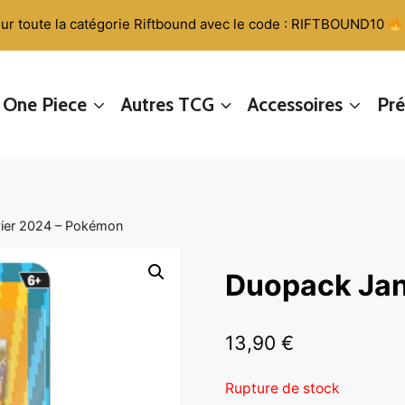
ur toute la catégorie Riftbound avec le code : RIFTBOUND10
One Piece
Autres TCG
Accessoires
Pr
ier 2024 – Pokémon
Duopack Jan
13,90
€
Rupture de stock