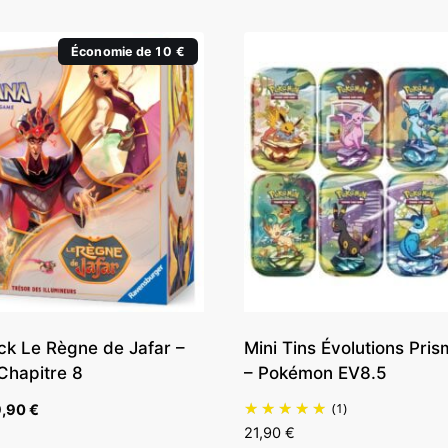
Économie de 10 €
ck Le Règne de Jafar –
Mini Tins Évolutions Pri
Chapitre 8
– Pokémon EV8.5
(1)
Le
9,90
€
x
prix
21,90
€