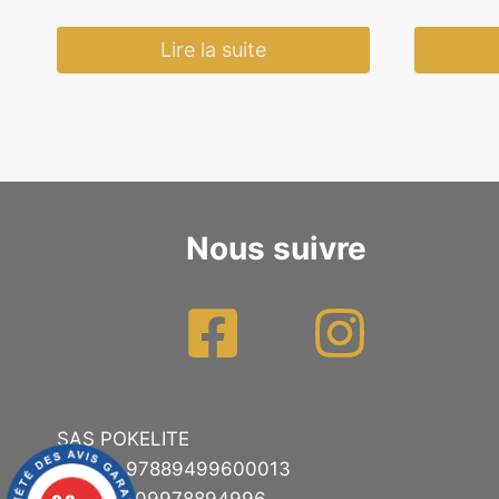
init
éta
Lire la suite
49
Nous suivre
SAS POKELITE
SIRET : 97889499600013
TVA : FR09978894996