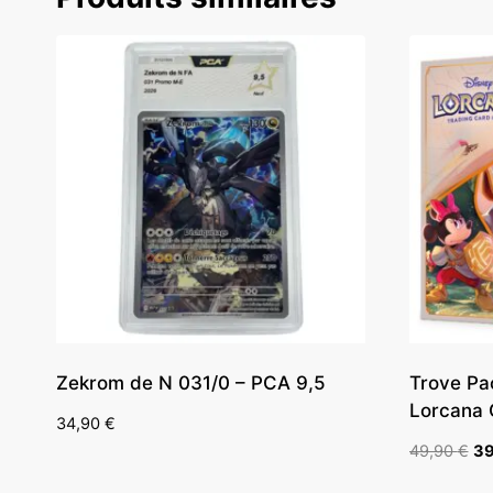
Zekrom de N 031/0 – PCA 9,5
Trove Pa
Lorcana 
34,90
€
Le
49,90
€
3
pri