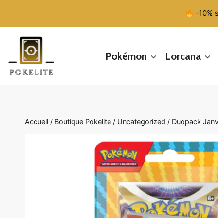
Aller
-10% s
au
contenu
Pokémon
Lorcana
Accueil
/
Boutique Pokelite
/
Uncategorized
/
Duopack Janv