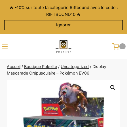
Aller
🔥 -10% sur toute la catégorie Riftbound avec le code :
au
RIFTBOUND10 🔥
contenu
Ignorer
0
Accueil
/
Boutique Pokelite
/
Uncategorized
/
Display
Mascarade Crépusculaire – Pokémon EV06