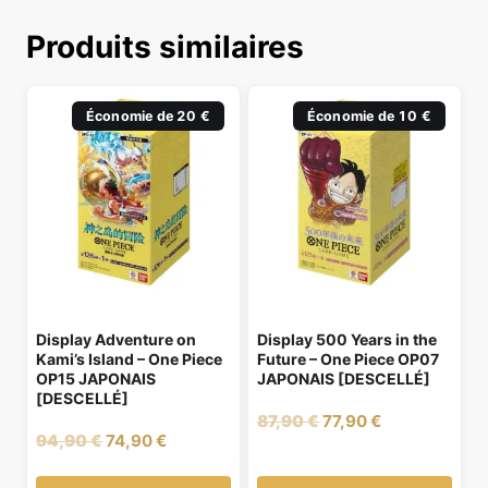
Produits similaires
Économie de 20 €
Économie de 10 €
Display Adventure on
Display 500 Years in the
Kami’s Island – One Piece
Future – One Piece OP07
OP15 JAPONAIS
JAPONAIS [DESCELLÉ]
[DESCELLÉ]
Le
Le
87,90
€
77,90
€
Le
Le
94,90
€
74,90
€
prix
prix
prix
prix
initial
actuel