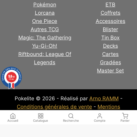
Pokémon
ETB
Lorcana
Coffrets
One Piece
Accessoires
Autres TCG
Blister
Magic: The Gathering
Tin Box
Yu-Gi-Oh!
Decks
Riftbound: League Of
Cartes
Legends
Gradées
Master Set
9.8
/10
313 avis
Pokelite © 2026 - Réalisé par
Arno RAMM
-
Conditions générales de vente
-
Mentions
Légales
-
Politique de confidentialité
Accueil
Catalogue
Recherche
Compte
Panier