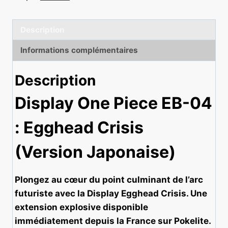
Crisis
-
Description
One
Piece
Informations complémentaires
EB04
JAPONAIS
Description
[DESCELLÉ]
Display One Piece EB-04
: Egghead Crisis
(Version Japonaise)
Plongez au cœur du point culminant de l’arc
futuriste avec la Display Egghead Crisis. Une
extension explosive disponible
immédiatement depuis la France sur Pokelite.