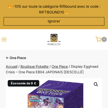
Aller
-10% sur toute la catégorie Riftbound avec le code :
au
RIFTBOUND10
contenu
Ignorer
0
← One Piece
Accueil
/
Boutique Pokelite
/
One Piece
/
Display Egghead
Crisis – One Piece EB04 JAPONAIS [DESCELLÉ]
Économie de 9 €