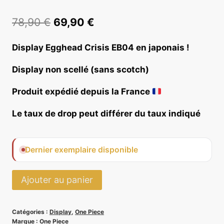
Le
Le
78,90
€
69,90
€
prix
prix
Display Egghead Crisis EB04 en japonais !
initial
actuel
Display non scellé (sans scotch)
était :
est :
78,90 €.
69,90 €.
Produit expédié depuis la France
Le taux de drop peut différer du taux indiqué
Dernier exemplaire disponible
quantité
Ajouter au panier
de
Display
Catégories :
Display
,
One Piece
Egghead
Marque :
One Piece