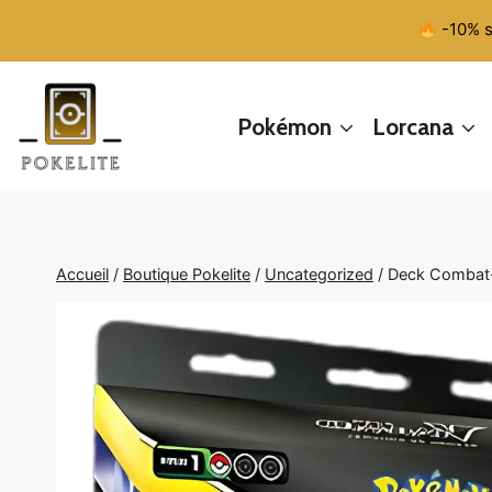
Aller
-10% s
au
contenu
Pokémon
Lorcana
Accueil
/
Boutique Pokelite
/
Uncategorized
/
Deck Combat-