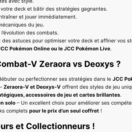
es avec style.
votre deck et bâtir des stratégies gagnantes.
entraîner et jouer immédiatement.
mécaniques du jeu.
 l’évolution des combats.
des astuces pour optimiser votre deck et affiner vos st
 JCC Pokémon Online ou le JCC Pokémon Live
.
 Combat-V Zeraora vs Deoxys ?
débuter ou perfectionner ses stratégies dans le
JCC Po
–
Zeraora-V et Deoxys-V
offrent des styles de jeu uni
atégiques, accessoires de jeu et cartes brillantes
.
en solo
– Un excellent choix pour améliorer ses compét
ks complets
pour le prix d’un seul coffret
!
urs et Collectionneurs !