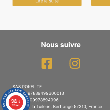
Lire la suite
Nous suivre
SAS POKELITE
SIRET : 97889499600013
9.8
TVA : FR09978894996
/10
313 avis
11 rue de la Tuilerie, Bertrange 57310, France