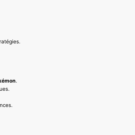
ratégies.
kémon
.
ques.
ences.