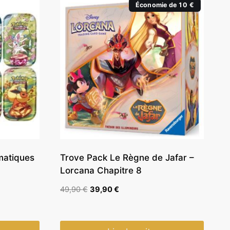
Économie de 10 €
smatiques
Trove Pack Le Règne de Jafar –
Lorcana Chapitre 8
Le
Le
49,90
€
39,90
€
prix
prix
initial
actuel
était :
est :