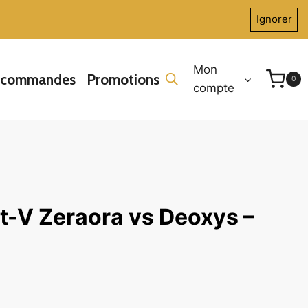
Ignorer
Mon
écommandes
Promotions
0
compte
-V Zeraora vs Deoxys –