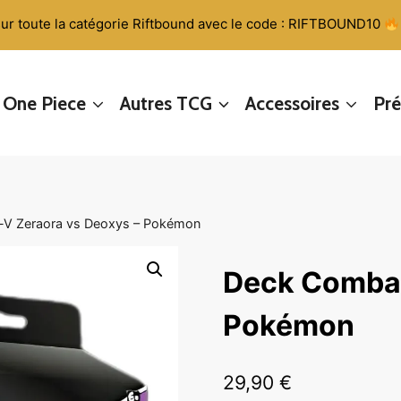
ur toute la catégorie Riftbound avec le code : RIFTBOUND10
One Piece
Autres TCG
Accessoires
Pr
V Zeraora vs Deoxys – Pokémon
Deck Combat
Pokémon
29,90
€