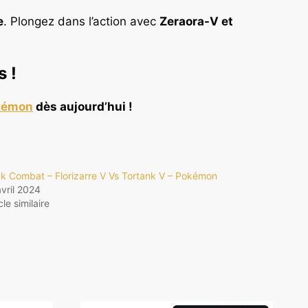
e
. Plongez dans l’action avec
Zeraora-V et
 !
kémon
dès aujourd’hui !
k Combat – Florizarre V Vs Tortank V – Pokémon
avril 2024
cle similaire