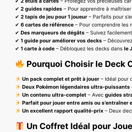
✔
2 étuis à cartes
– Protégez vos précieuses cart
✔
2 guides rapides
– Pour apprendre à maîtriser 
✔
2 tapis de jeu pour 1 joueur
– Parfaits pour s’
✔
6 cartes de référence
– Pour comprendre les 
✔
Des marqueurs de dégâts
– Suivez facilement
✔
1 guide pour améliorer vos decks
– Découvrez 
✔
1 carte à code
– Débloquez les decks dans
le
Pourquoi Choisir le Deck
Un pack complet et prêt à jouer
– Idéal pour 
Deux Pokémon légendaires ultra-puissants
Un contenu ultra-complet
– Avec
guides str
Parfait pour jouer entre amis ou s’entraîner 
Un excellent rapport qualité-prix
– Deux dec
Un Coffret Idéal pour Joue