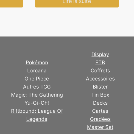
Lire la suite
49,90 €.
39,90 €.
Display
Pokémon
ETB
Lorcana
Coffrets
One Piece
Accessoires
Autres TCG
Blister
Magic: The Gathering
Tin Box
Yu-Gi-Oh!
Decks
Riftbound: League Of
Cartes
Legends
Gradées
Master Set