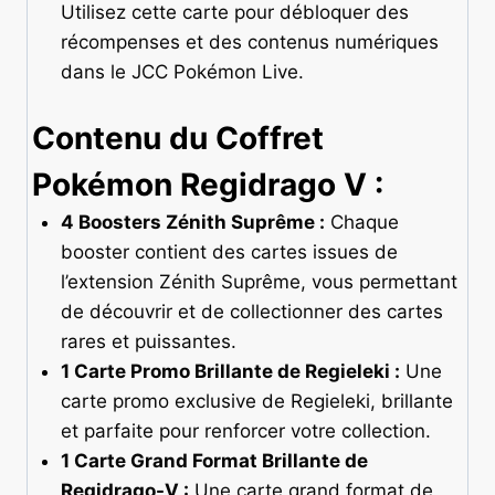
Utilisez cette carte pour débloquer des
récompenses et des contenus numériques
dans le JCC Pokémon Live.
Contenu du Coffret
Pokémon Regidrago V :
4 Boosters Zénith Suprême :
Chaque
booster contient des cartes issues de
l’extension Zénith Suprême, vous permettant
de découvrir et de collectionner des cartes
rares et puissantes.
1 Carte Promo Brillante de Regieleki :
Une
carte promo exclusive de Regieleki, brillante
et parfaite pour renforcer votre collection.
1 Carte Grand Format Brillante de
Regidrago-V :
Une carte grand format de