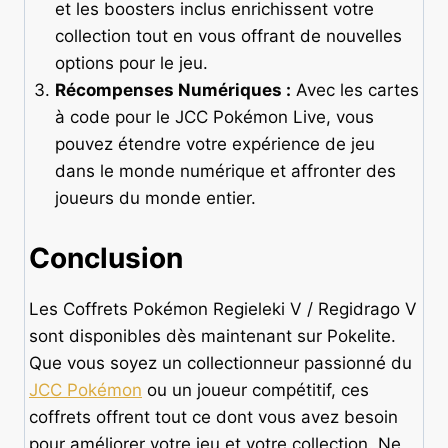
et les boosters inclus enrichissent votre
collection tout en vous offrant de nouvelles
options pour le jeu.
Récompenses Numériques :
Avec les cartes
à code pour le JCC Pokémon Live, vous
pouvez étendre votre expérience de jeu
dans le monde numérique et affronter des
joueurs du monde entier.
Conclusion
Les Coffrets Pokémon Regieleki V / Regidrago V
sont disponibles dès maintenant sur Pokelite.
Que vous soyez un collectionneur passionné du
JCC Pokémon
ou un joueur compétitif, ces
coffrets offrent tout ce dont vous avez besoin
pour améliorer votre jeu et votre collection. Ne