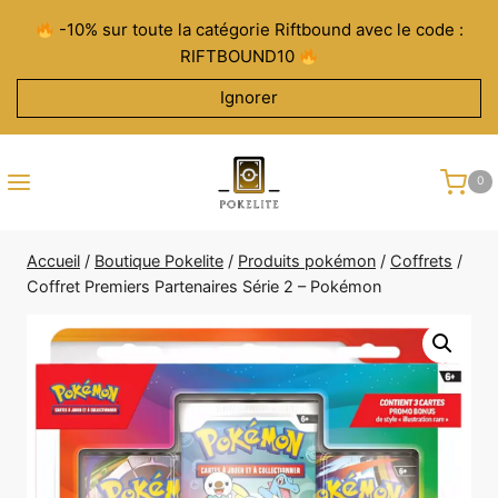
Aller
-10% sur toute la catégorie Riftbound avec le code :
au
RIFTBOUND10
contenu
Ignorer
0
Accueil
/
Boutique Pokelite
/
Produits pokémon
/
Coffrets
/
Coffret Premiers Partenaires Série 2 – Pokémon