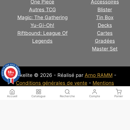
One Piece
Accessoires
Autres TCG
Blister
Magic: The Gathering
Tin Box
Yu-Gi-Oh!
Decks
Riftbound: League Of
Cartes
Legends
Gradées
Master Set
9.8
/10
Pokelite © 2026 - Réalisé par
Arno RAMM
-
313 avis
Conditions générales de vente
-
Mentions
Légales
-
Politique de confidentialité
Accueil
Catalogue
Recherche
Compte
Panier