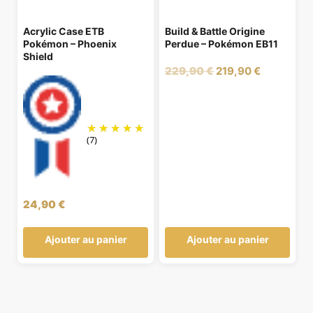
Acrylic Case ETB
Build & Battle Origine
Pokémon – Phoenix
Perdue – Pokémon EB11
Shield
Le
Le
229,90
€
219,90
€
prix
prix
initial
actuel
était :
est :
229,90 €.
219,90 €.
(7)
24,90
€
Ajouter au panier
Ajouter au panier