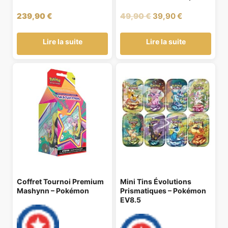
Le
Le
239,90
€
49,90
€
39,90
€
prix
prix
initial
actuel
Lire la suite
Lire la suite
était :
est :
49,90 €.
39,90 €.
Coffret Tournoi Premium
Mini Tins Évolutions
Mashynn – Pokémon
Prismatiques – Pokémon
EV8.5