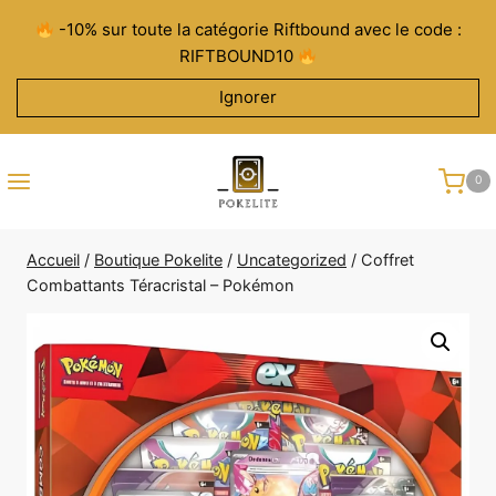
Aller
-10% sur toute la catégorie Riftbound avec le code :
au
RIFTBOUND10
contenu
Ignorer
0
Accueil
/
Boutique Pokelite
/
Uncategorized
/
Coffret
Combattants Téracristal – Pokémon