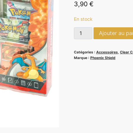
3,90
€
En stock
quantité
Ajouter au pa
de
Clear
Catégories :
Accessoires
,
Clear 
Case
Marque :
Phoenix Shield
Coffret
7
Boosters
-
Phoenix
Shield