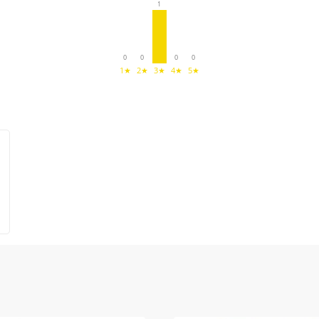
1
0
0
0
0
1★
2★
3★
4★
5★