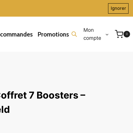
Ignorer
Mon
écommandes
Promotions
0
compte
offret 7 Boosters –
ld