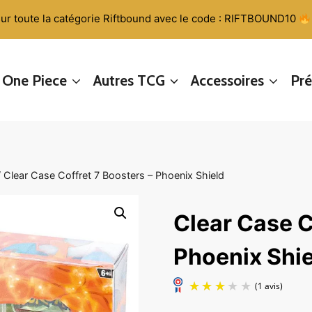
ur toute la catégorie Riftbound avec le code : RIFTBOUND10
One Piece
Autres TCG
Accessoires
Pr
/
Clear Case Coffret 7 Boosters – Phoenix Shield
Clear Case C
Phoenix Shie