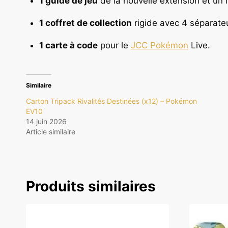
1 guide de jeu
de la nouvelle extension et un l
1 coffret de collection
rigide avec 4 séparateu
1 carte à code
pour le
JCC Pokémon
Live.
Similaire
Carton Tripack Rivalités Destinées (x12) – Pokémon
EV10
14 juin 2026
Article similaire
Produits similaires