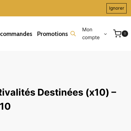
Ignorer
Mon
écommandes
Promotions
0
compte
ivalités Destinées (x10) –
10