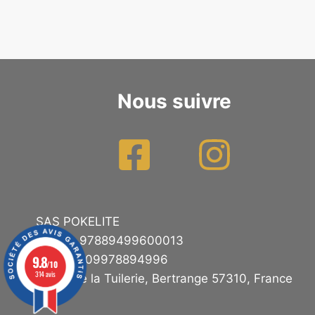
Nous suivre
SAS POKELITE
SIRET : 97889499600013
9.8
TVA : FR09978894996
/10
314 avis
11 rue de la Tuilerie, Bertrange 57310, France