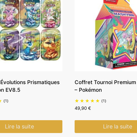
 Évolutions Prismatiques
Coffret Tournoi Premiu
n EV8.5
– Pokémon
(1)
(1)
49,90
€
Lire la suite
Lire la suite