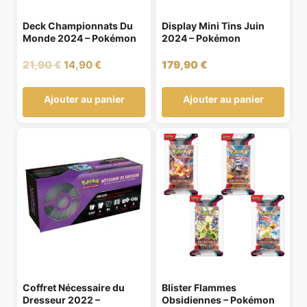
Deck Championnats Du
Display Mini Tins Juin
Monde 2024 – Pokémon
2024 – Pokémon
Le
Le
21,90
€
14,90
€
179,90
€
prix
prix
initial
actuel
Ajouter au panier
Ajouter au panier
était :
est :
21,90 €.
14,90 €.
Coffret Nécessaire du
Blister Flammes
Dresseur 2022 –
Obsidiennes – Pokémon