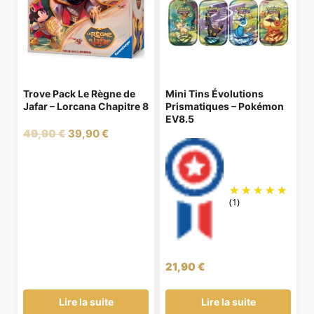
Trove Pack Le Règne de
Mini Tins Évolutions
Jafar – Lorcana Chapitre 8
Prismatiques – Pokémon
EV8.5
Le
Le
49,90
€
39,90
€
prix
prix
initial
actuel
était :
est :
49,90 €.
39,90 €.
(1)
21,90
€
Lire la suite
Lire la suite