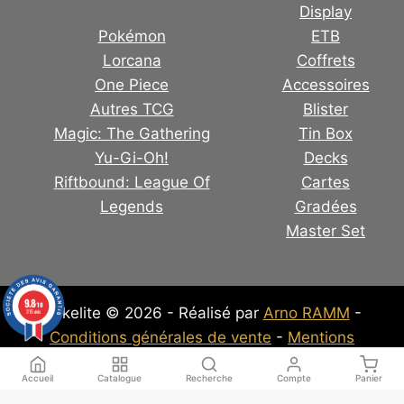
Display
Pokémon
ETB
Lorcana
Coffrets
One Piece
Accessoires
Autres TCG
Blister
Magic: The Gathering
Tin Box
Yu-Gi-Oh!
Decks
Riftbound: League Of
Cartes
Legends
Gradées
Master Set
9.8
/10
Pokelite © 2026 - Réalisé par
Arno RAMM
-
315 avis
Conditions générales de vente
-
Mentions
Légales
-
Politique de confidentialité
Accueil
Catalogue
Recherche
Compte
Panier