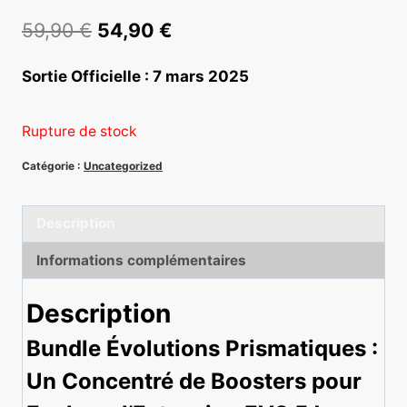
Le
Le
59,90
€
54,90
€
prix
prix
Sortie Officielle : 7 mars 2025
initial
actuel
était :
est :
(1 avis)
Rupture de stock
59,90 €.
54,90 €.
Catégorie :
Uncategorized
Description
Informations complémentaires
Description
Bundle Évolutions Prismatiques :
Un Concentré de Boosters pour