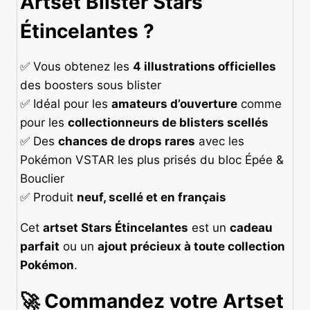
Artset Blister Stars
Étincelantes ?
✅ Vous obtenez les
4 illustrations officielles
des boosters sous blister
✅ Idéal pour les
amateurs d’ouverture
comme
pour les
collectionneurs de blisters scellés
✅ Des
chances de drops rares
avec les
Pokémon VSTAR les plus prisés du bloc Épée &
Bouclier
✅ Produit
neuf, scellé et en français
Cet
artset Stars Étincelantes
est un
cadeau
parfait
ou un
ajout précieux à toute collection
Pokémon
.
🚀 Commandez votre Artset