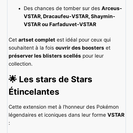
Des chances de tomber sur des
Arceus-
VSTAR, Dracaufeu-VSTAR, Shaymin-
VSTAR ou Farfaduvet-VSTAR
Cet
artset complet
est idéal pour ceux qui
souhaitent à la fois
ouvrir des boosters
et
préserver les blisters scellés
pour leur
collection.
🌟 Les stars de Stars
Étincelantes
Cette extension met à l’honneur des Pokémon
légendaires et iconiques dans leur forme
VSTAR
: