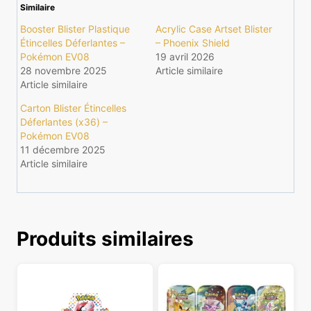
Similaire
Booster Blister Plastique
Acrylic Case Artset Blister
Étincelles Déferlantes –
– Phoenix Shield
Pokémon EV08
19 avril 2026
28 novembre 2025
Article similaire
Article similaire
Carton Blister Étincelles
Déferlantes (x36) –
Pokémon EV08
11 décembre 2025
Article similaire
Produits similaires