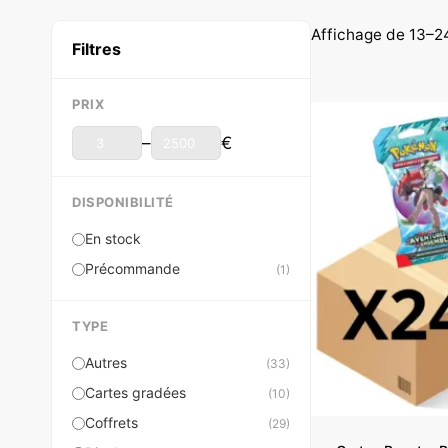
Affichage de 13–24
Filtres
PRIX
–
€
DISPONIBILITÉ
En stock
Précommande
(1)
TYPE
Autres
(33)
Cartes gradées
(10)
Coffrets
(29)