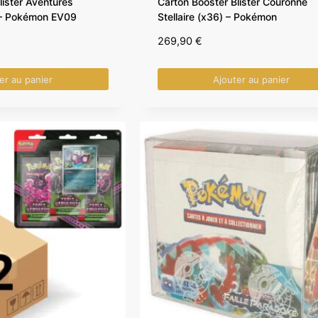
lister Aventures
Carton Booster Blister Couronne
 – Pokémon EV09
Stellaire (x36) – Pokémon
269,90
€
er au panier
Ajouter au panier