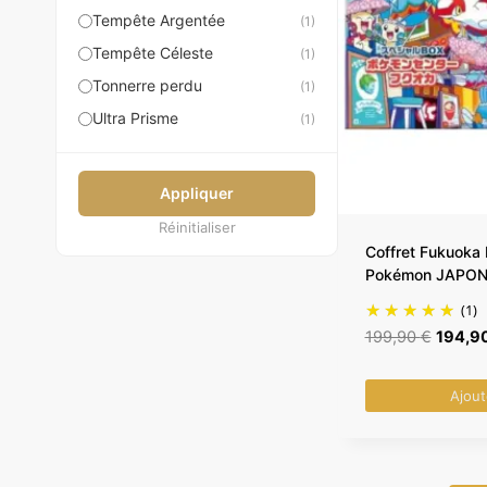
Tempête Argentée
(1)
Tempête Céleste
(1)
Tonnerre perdu
(1)
Ultra Prisme
(1)
Appliquer
Réinitialiser
Coffret Fukuoka
Pokémon JAPON
(1)
Le
199,90
€
194,9
prix
initial
Ajout
était :
199,90