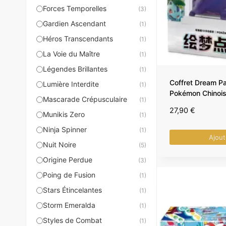
Forces Temporelles
(3)
Gardien Ascendant
(1)
Héros Transcendants
(1)
La Voie du Maître
(1)
Légendes Brillantes
(1)
Coffret Dream Pa
Lumière Interdite
(1)
Pokémon Chinoi
Mascarade Crépusculaire
(1)
27,90
€
Munikis Zero
(1)
Ninja Spinner
(1)
Ajout
Nuit Noire
(5)
Origine Perdue
(3)
Poing de Fusion
(1)
Stars Étincelantes
(1)
Storm Emeralda
(1)
Styles de Combat
(1)