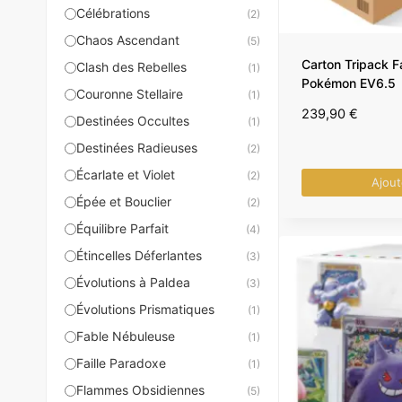
Célébrations
(2)
Chaos Ascendant
(5)
Carton Tripack F
Clash des Rebelles
(1)
Pokémon EV6.5
Couronne Stellaire
(1)
239,90
€
Destinées Occultes
(1)
Destinées Radieuses
(2)
Écarlate et Violet
(2)
Ajout
Épée et Bouclier
(2)
Équilibre Parfait
(4)
Étincelles Déferlantes
(3)
Évolutions à Paldea
(3)
Évolutions Prismatiques
(1)
Fable Nébuleuse
(1)
Faille Paradoxe
(1)
Flammes Obsidiennes
(5)