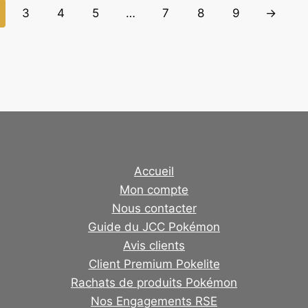
3
4
5
…
7
8
9
→
Accueil
Mon compte
Nous contacter
Guide du JCC Pokémon
Avis clients
Client Premium Pokelite
Rachats de produits Pokémon
Nos Engagements RSE