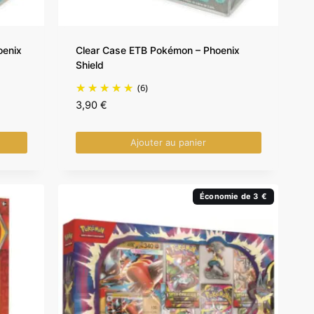
oenix
Clear Case ETB Pokémon – Phoenix
Shield
(6)
3,90
€
Ajouter au panier
Économie de 3 €