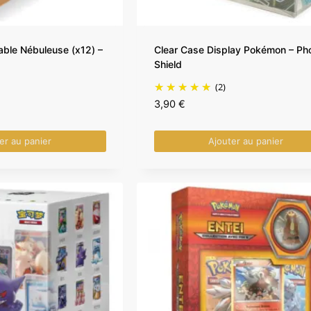
able Nébuleuse (x12) –
Clear Case Display Pokémon – Ph
Shield
(2)
3,90
€
er au panier
Ajouter au panier