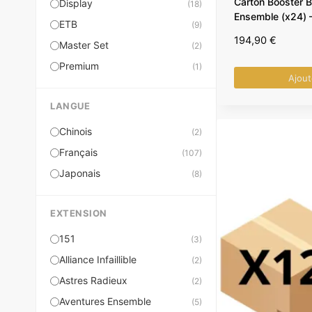
Carton Booster B
Display
(18)
Ensemble (x24)
ETB
(9)
194,90
€
Master Set
(2)
Premium
(1)
Ajout
LANGUE
Chinois
(2)
Français
(107)
Japonais
(8)
EXTENSION
151
(3)
Alliance Infaillible
(2)
Astres Radieux
(2)
Aventures Ensemble
(5)