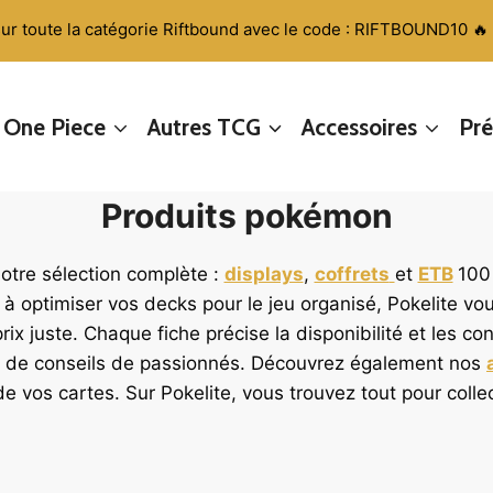
sur toute la catégorie Riftbound avec le code : RIFTBOUND10 🔥
One Piece
Autres TCG
Accessoires
Pr
Produits pokémon
otre sélection complète :
displays
,
coffrets
et
ETB
100 
ou à optimiser vos decks pour le jeu organisé, Pokelite v
rix juste. Chaque fiche précise la disponibilité et les c
f et de conseils de passionnés. Découvrez également nos
de vos cartes. Sur Pokelite, vous trouvez tout pour colle