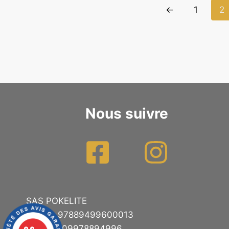
←
1
2
Nous suivre
SAS POKELITE
SIRET : 97889499600013
TVA : FR09978894996