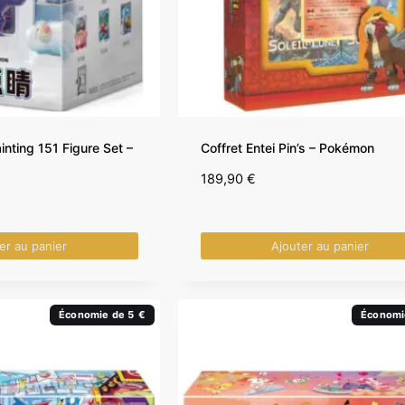
inting 151 Figure Set –
Coffret Entei Pin’s – Pokémon
s
189,90
€
er au panier
Ajouter au panier
Économie de 5 €
Économi