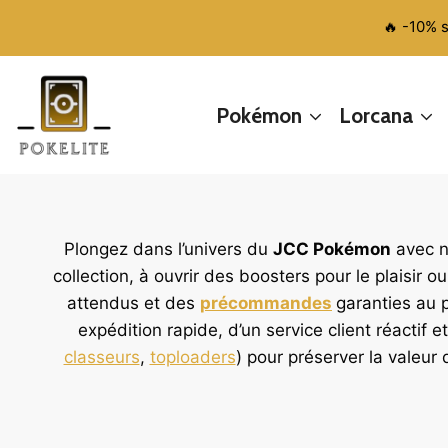
Aller
🔥 -10% 
au
contenu
Pokémon
Lorcana
Plongez dans l’univers du
JCC Pokémon
avec n
collection, à ouvrir des boosters pour le plaisir 
attendus et des
précommandes
garanties au p
expédition rapide, d’un service client réacti
classeurs
,
toploaders
) pour préserver la valeur 