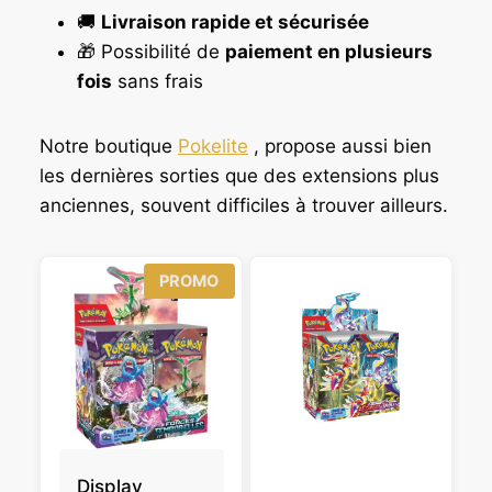
🚚
Livraison rapide et sécurisée
🎁 Possibilité de
paiement en plusieurs
fois
sans frais
Notre boutique
Pokelite
, propose aussi bien
les dernières sorties que des extensions plus
anciennes, souvent difficiles à trouver ailleurs.
P
PROMO
R
O
D
U
I
T
E
N
P
R
O
Display