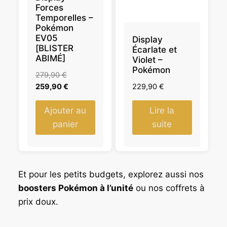
M
Forces
O
Temporelles –
T
Pokémon
I
EV05
Display
O
[BLISTER
N
Écarlate et
ABIMÉ]
Violet –
Pokémon
L
279,90
€
e
L
259,90
€
229,90
€
p
e
r
p
Ajouter au
Lire la
i
r
panier
suite
x
i
i
x
n
a
i
c
Et pour les petits budgets, explorez aussi nos
t
t
boosters Pokémon à l’unité
ou nos coffrets à
i
u
prix doux.
a
e
l
l
é
e