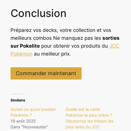
t
s
Conclusion
a
t
i
t
:
Préparez vos decks, votre collection et vos
2
meilleurs combos Ne manquez pas les
sorties
:
5
sur Pokelite
pour obtenir vos produits du
JCC
2
9
7
,
Pokémon
au meilleur prix.
9
9
,
0
Commander maintenant
9
0
€
.
€
.
Similaire
Qu’est‑ce qu’un booster
Quelle est la carte
Pokémon ?
Pokémon la plus chère ?
19 août 2025
Découvrez les trésors les
Dans "Nouveautés"
plus rares du JCC