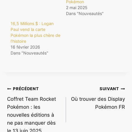
Pokémon
2 mai 2025
Dans "Nouveautés"
16,5 Millions $ : Logan
Paul vend la carte
Pokémon la plus chère de
l’histoire
16 février 2026
Dans "Nouveautés"
Navigation
PRÉCÉDENT
SUIVANT
Coffret Team Rocket
Où trouver des Display
de
Pokémon : les
Pokémon FR
l’article
nouvelles éditions à
ne pas manquer dès
le 13 juin 2025