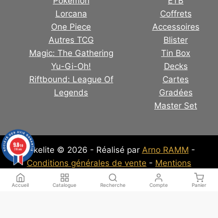
Pokémon
ETB
Lorcana
Coffrets
One Piece
Accessoires
Autres TCG
Blister
Magic: The Gathering
Tin Box
Yu-Gi-Oh!
Decks
Riftbound: League Of
Cartes
Legends
Gradées
Master Set
9.8
/10
Pokelite © 2026 - Réalisé par
Arno RAMM
-
316 avis
Conditions générales de vente
-
Mentions
Légales
-
Politique de confidentialité
Accueil
Catalogue
Recherche
Compte
Panier