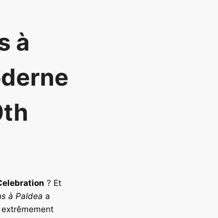
s à
oderne
0th
Celebration
? Et
ns à Paldea
a
à extrêmement