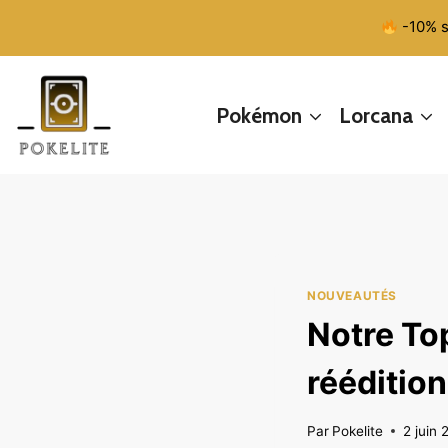
Aller
-10% s
au
contenu
Pokémon
Lorcana
NOUVEAUTÉS
Notre Top
réédition
Par
Pokelite
2 juin