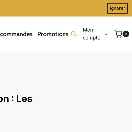
Ignorer
Mon
écommandes
Promotions
0
compte
on : Les