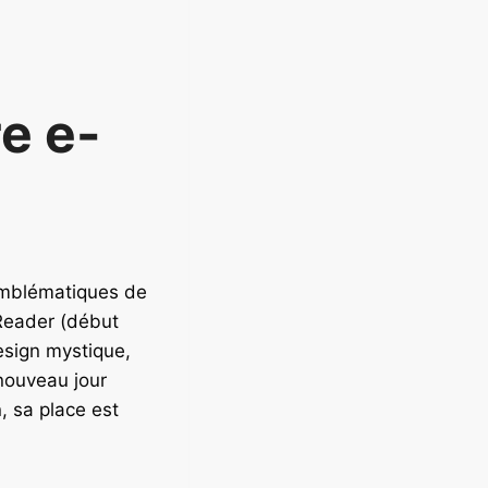
a
re e-
 emblématiques de
-Reader (début
esign mystique,
 nouveau jour
 sa place est