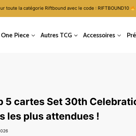
ur toute la catégorie Riftbound avec le code : RIFTBOUND10
One Piece
Autres TCG
Accessoires
Pr
 5 cartes Set 30th Celebrati
s les plus attendues !
 2026