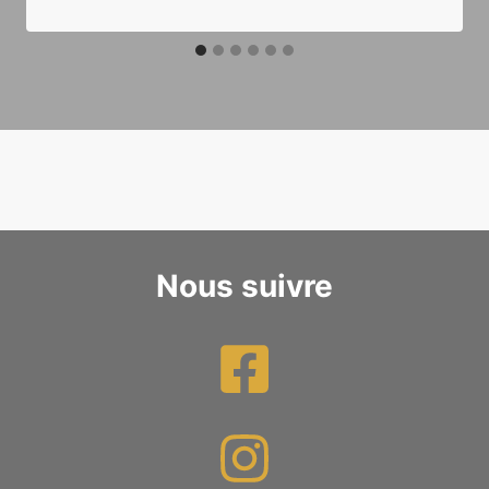
Nous suivre