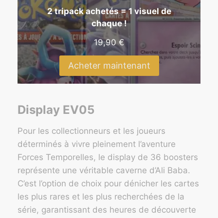
2 tripack achetés = 1 visuel de
chaque !
19,90
€
Acheter maintenant
Display EV05
Pour les collectionneurs et les joueurs
déterminés à vivre pleinement l’aventure
Forces Temporelles, le display de 36 boosters
représente une véritable caverne d’Ali Baba.
C’est l’option de choix pour dénicher les cartes
les plus rares et les plus recherchées de la
série, garantissant des heures de découverte