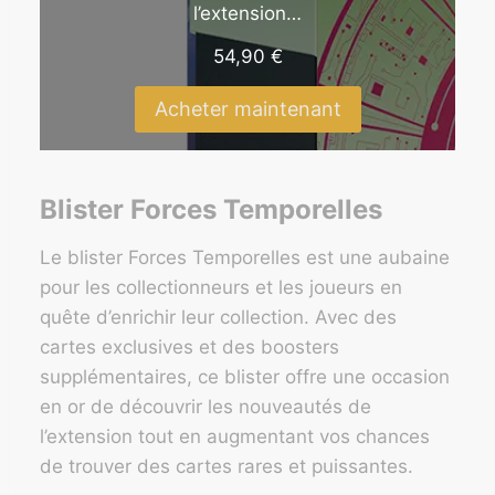
l’extension…
54,90
€
Acheter maintenant
Blister Forces Temporelles
Le blister Forces Temporelles est une aubaine
pour les collectionneurs et les joueurs en
quête d’enrichir leur collection. Avec des
cartes exclusives et des boosters
supplémentaires, ce blister offre une occasion
en or de découvrir les nouveautés de
l’extension tout en augmentant vos chances
de trouver des cartes rares et puissantes.