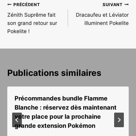
Navigation
PRÉCÉDENT
SUIVANT
Zénith Suprême fait
Dracaufeu et Léviator
de
son grand retour sur
illuminent Pokelite
l’article
Pokelite !
Publications similaires
Précommandes bundle Flamme
Blanche : réservez dès maintenant
votre place pour la prochaine
grande extension Pokémon