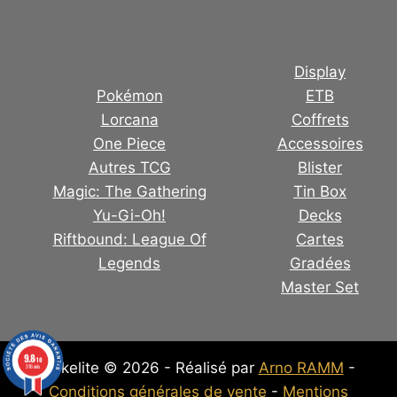
Display
Pokémon
ETB
Lorcana
Coffrets
One Piece
Accessoires
Autres TCG
Blister
Magic: The Gathering
Tin Box
Yu-Gi-Oh!
Decks
Riftbound: League Of
Cartes
Legends
Gradées
Master Set
9.8
/10
Pokelite © 2026 - Réalisé par
Arno RAMM
-
316 avis
Conditions générales de vente
-
Mentions