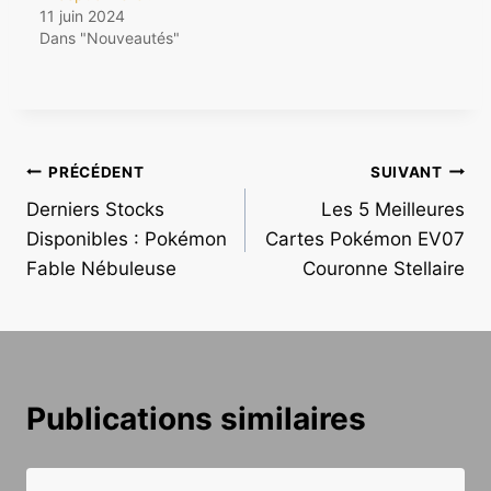
11 juin 2024
Dans "Nouveautés"
Navigation
PRÉCÉDENT
SUIVANT
Derniers Stocks
Les 5 Meilleures
de
Disponibles : Pokémon
Cartes Pokémon EV07
l’article
Fable Nébuleuse
Couronne Stellaire
Publications similaires