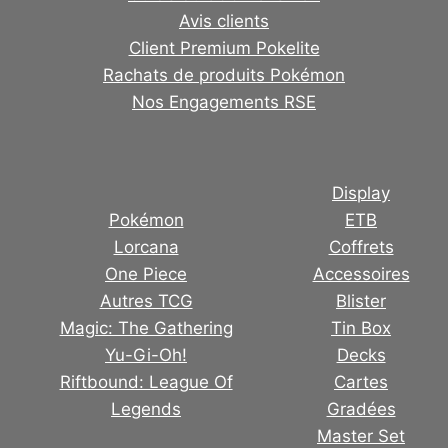
Avis clients
Client Premium Pokelite
Rachats de produits Pokémon
Nos Engagements RSE
Display
Pokémon
ETB
Lorcana
Coffrets
One Piece
Accessoires
Autres TCG
Blister
Magic: The Gathering
Tin Box
Yu-Gi-Oh!
Decks
Riftbound: League Of
Cartes
Legends
Gradées
Master Set